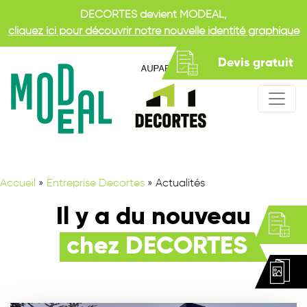
DECORTES devient MODEAL,
cliquez ici pour découvrir notre nouvelle identité graphique
Devis gratuit
Accueil
»
Entreprise Decortes
»
Actualités
Il y a du nouveau
chez DECORTES