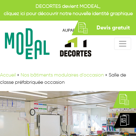
DECORTES devient MODEAL,
cliquez ici pour découvrir notre nouvelle identité graphique
Devis gratuit
Accueil
»
Nos bâtiments modulaires d’occasion
»
Salle de
classe préfabriquée occasion